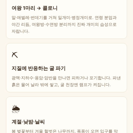
여왕 1마리 → 콜로니
알·애벌레·번데기를 거쳐 일개미·병정개미로. 연령 분업과
야간 리듬, 여왕방·수면방 분리까지 진짜 개미의 습성으로
자랍니다.
⛏️
지질에 반응하는 굴 파기
광맥·지하수·용암·암반을 만나면 피하거나 포기합니다. 파낸
흙은 물어 날라 밖에 쌓고, 굴 천장엔 램프가 켜집니다.
🌦️
계절·낮밤·날씨
봄 벚꽃부터 겨울 헐벗은 나무까지. 폭풍이 오면 입구를 막