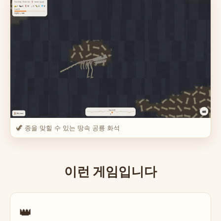
🦖 종을 맞힐 수 있는 땅속 공룡 화석
이런 게임입니다
👑