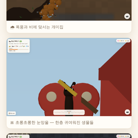
🌧️ 폭풍과 비에 맞서는 개미집
🎀 초롱초롱한 눈망울 — 한층 귀여워진 생물들