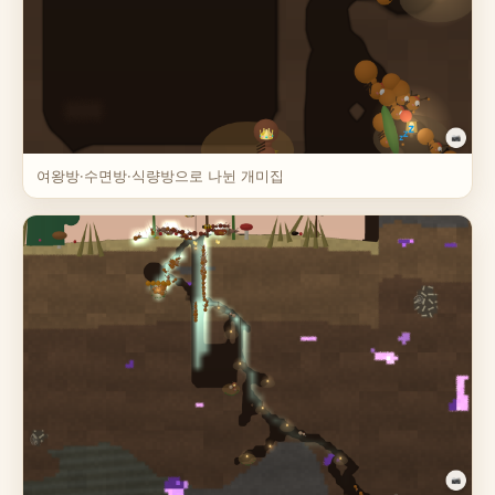
여왕방·수면방·식량방으로 나뉜 개미집