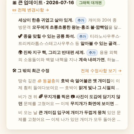
🎀 큰 업데이트 · 2026-07-16
그래픽 대개편
📜 전체 변경사항 →
세상이 한층 귀엽고 살아 있게.
개미와 20여 종
추가
방문객
모두에게 초롱초롱한 왕눈·홍조 볼·깜빡임
을 달
고,
새는 파닥파닥-활공, 나비는 팔랑팔랑 진짜 날갯짓
,
🦖 종을 맞힐 수 있는 공룡 화석.
티라노사우루스·
추가
걷는 친구들은 속도에 맞춰 성큼성큼. 풀과 나무는
무풍
트리케라톱스·스테고사우루스 등
알아볼 수 있는 골격
이
에도 산들산들
흔들려요.
땅속에 묻혀 있고,
클릭하면 종 이름
을 알려 줘요. 호박
🌍 진짜 지구 핵, 그리고 반대편 세계.
용융 외핵
추가
속 동결 개미집은 이제
그 집의 실제 생전 굴 모양 그대로
의 소용돌이와 백열 내핵을 지나
계속 내려가면
, 하늘과
보입니다.
땅이
뒤집힌 반대편 지표
가 실제로 펼쳐져요.
🕳️ 여정 가
🛠 그 밖의 최근 수정
전체 수정사항 보기 →
이드 →
땅속 깊은
🧊 동결층
의
호박 속 얼어붙은 옛 개미집
이 이
제 훤히 들여다보여요 — 호박이
맑게 빛나 그 시절의 방
과 터널까지
비쳐 보입니다.
비가 갠 뒤
🌈 무지개를 찍은 📷 사진이 도감에 담기지 않
던
문제를 고쳤어요 — 이제
무지개가 화면에 보이면 어
느 시점에서 찍든
담깁니다.
비 오는 날
큰 개미집 입구에 개미가 두껍게 뭉쳐
있던 문
제를 고쳤어요 — 이제 나가 있던 개미가 모두 돌아온 뒤
에야 입구를 막아
아무도 밖에 갇히지 않고 입구가 깨끗
합니다.